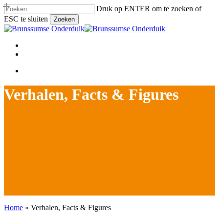
Ga
Druk op ENTER om te zoeken of
naar
ESC te sluiten
Zoeken
hoofdinhoud
Zoeken
Sluiten
Menu
facebook
linkedin
Menu
Verhalen, Facts & Figures
Home
»
Verhalen, Facts & Figures