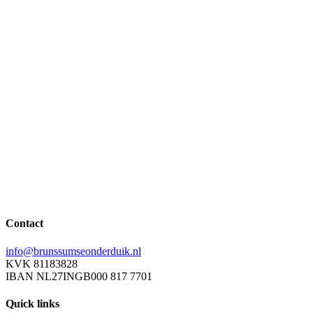
Welk stukje van jouw leven kan anderen inspireren?
Onze partners, sponsors en donateurs
Contact
info@brunssumseonderduik.nl
KVK 81183828
IBAN NL27INGB000 817 7701
Quick links