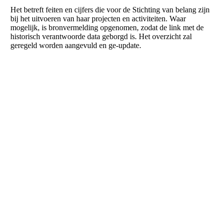
Het betreft feiten en cijfers die voor de Stichting van belang zijn
bij het uitvoeren van haar projecten en activiteiten. Waar
mogelijk, is bronvermelding opgenomen, zodat de link met de
Interessante Facts & Figures Stichting
historisch verantwoorde data geborgd is. Het overzicht zal
geregeld worden aangevuld en ge-update.
Brunssumse Onderduik – Vrijheid en
Hoop
Actueel
Deel jouw verhaal