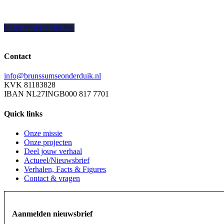
Share
Share
Share
Share
Pin
Contact
info@brunssumseonderduik.nl
KVK 81183828
IBAN NL27INGB000 817 7701
Quick links
Onze missie
Onze projecten
Deel jouw verhaal
Actueel/Nieuwsbrief
Verhalen, Facts & Figures
Contact & vragen
Aanmelden nieuwsbrief