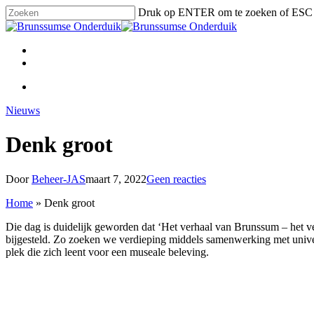
Ga
Druk op ENTER om te zoeken of ESC t
naar
Zoeken
hoofdinhoud
Sluiten
Menu
facebook
linkedin
Menu
Nieuws
Denk groot
Door
Beheer-JAS
maart 7, 2022
Geen reacties
Home
»
Denk groot
Die dag is duidelijk geworden dat ‘Het verhaal van Brunssum – het ve
bijgesteld. Zo zoeken we verdieping middels samenwerking met univers
plek die zich leent voor een museale beleving.